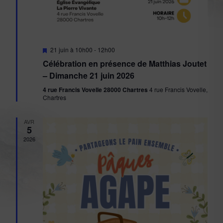
Mis
21 juin à 10h00
-
12h00
en
Célébration en présence de Matthias Joutet
avant
– Dimanche 21 juin 2026
4 rue Francis Vovelle 28000 Chartres
4 rue Francis Vovelle,
Chartres
AVR
5
2026