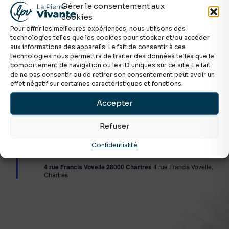
Gérer le consentement aux
cookies
Pour offrir les meilleures expériences, nous utilisons des
technologies telles que les cookies pour stocker et/ou accéder
aux informations des appareils. Le fait de consentir à ces
technologies nous permettra de traiter des données telles que le
comportement de navigation ou les ID uniques sur ce site. Le fait
de ne pas consentir ou de retirer son consentement peut avoir un
effet négatif sur certaines caractéristiques et fonctions.
Accepter
Refuser
Mis
22 mars à 10h00
-
12h00
Confidentialité
en
Célébration spéciale : Journée du SEL 2026
avant
4 rue Francis Vovelle 28000 Chartres
4 rue Francis Vovelle,
Chartres