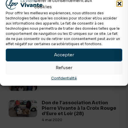
Gérer le consentement aux
cookies
Pour offrir les meilleures expériences, nous utilisons des
technologies telles que les cookies pour stocker et/ou accéder
aux informations des appareils. Le fait de consentir à ces
technologies nous permettra de traiter des données telles que le
Vous devriez aimer
comportement de navigation ou les ID uniques sur ce site. Le fait
de ne pas consentir ou de retirer son consentement peut avoir un
effet négatif sur certaines caractéristiques et fonctions.
Retour sur le Congrès National
Accepter
FEPEF 2025 à Reims
6 juin 2025
Refuser
Notre Dieu est fidèle
Confidentialité
14 novembre 2025
Don de l’association Action
Pierre Vivante à la Croix Rouge
d’Eure et Loir (28)
4 mai 2020