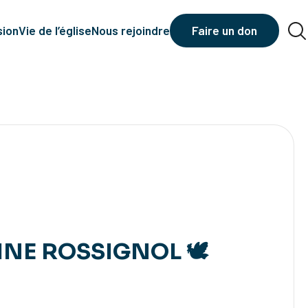
sion
Vie de l’église
Nous rejoindre
Faire un don
E ROSSIGNOL 🕊️