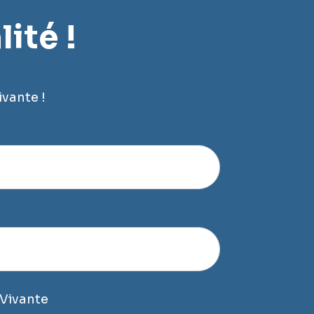
ité !
ivante !
 Vivante